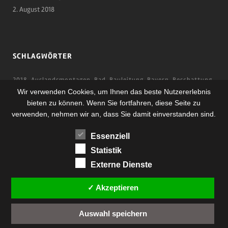
2. August 2018
SCHLAGWÖRTER
2018
Auslandsmontagen
Bad
Bauleitung
Bayern
Beschattung
Wir verwenden Cookies, um Ihnen das beste Nutzererlebnis
Durchführung
Einzelstücke
Fenster
Flughafen
Handwerk
bieten zu können. Wenn Sie fortfahren, diese Seite zu
Haussanierung
Inneneinrichtung
Komplettsanierung
Küche
verwenden, nehmen wir an, dass Sie damit einverstanden sind.
Möbel
Online
Projekt
Radlmeier
Raffstore
Redesign
Essenziell
Relaunch
Rolladen
Schreiner
Schreinerei
Spanien
Statistik
Stellenausschreibung
Türen
Website
Wir suchen dich!
Externe Dienste
✓ Akzeptieren
Auswahl speichern
copyright 2018 -
Schreinerei Radlmeier GmbH
| Design & Umsetzung -
Ecker EDV-Systeme